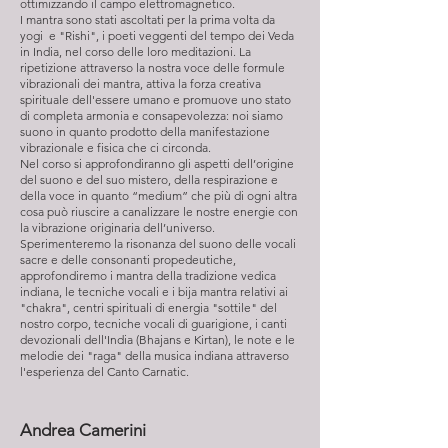
ottimizzando il campo elettromagnetico.
I mantra sono stati ascoltati per la prima volta da
yogi e "Rishi", i poeti veggenti del tempo dei Veda
in India, nel corso delle loro meditazioni. La
ripetizione attraverso la nostra voce delle formule
vibrazionali dei mantra, attiva la forza creativa
spirituale dell'essere umano e promuove uno stato
di completa armonia e consapevolezza: noi siamo
suono in quanto prodotto della manifestazione
vibrazionale e fisica che ci circonda.
Nel corso si approfondiranno gli aspetti dell’origine
del suono e del suo mistero, della respirazione e
della voce in quanto “medium” che più di ogni altra
cosa può riuscire a canalizzare le nostre energie con
la vibrazione originaria dell’universo.
Sperimenteremo la risonanza del suono delle vocali
sacre e delle consonanti propedeutiche,
approfondiremo i mantra della tradizione vedica
indiana, le tecniche vocali e i bija mantra relativi ai
"chakra", centri spirituali di energia "sottile" del
nostro corpo, tecniche vocali di guarigione, i canti
devozionali dell'India (Bhajans e Kirtan), le note e le
melodie dei "raga" della musica indiana attraverso
l'esperienza del Canto Carnatic.
Andrea Camerini