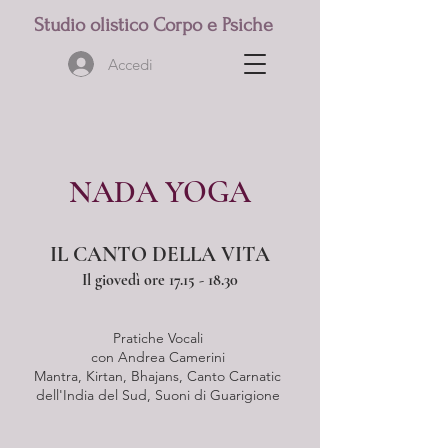
​Studio olistico Corpo e Psiche
Accedi
NADA YOGA
IL CANTO DELLA VITA
Il giovedì ore
17.15 - 18.30
Pratiche Vocali
con Andrea Camerini
Mantra, Kirtan, Bhajans, Canto Carnatic
dell'India del Sud, Suoni di Guarigione