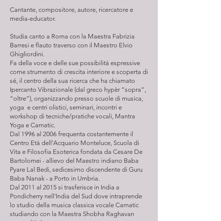
Cantante, compositore, autore, ricercatore e
media-educator.
Studia canto a Roma con la Maestra Fabrizia
Barresi e flauto traverso con il Maestro Elvio
Ghigliordini.
Fa della voce e delle sue possibilità espressive
come strumento di crescita interiore e scoperta di
sé, il centro della sua ricerca che ha chiamato
Ipercanto Vibrazionale (dal greco hypèr “sopra”,
“oltre”), organizzando presso scuole di musica,
yoga e centri olistici, seminari, incontri e
workshop di tecniche/pratiche vocali, Mantra
Yoga e Carnatic.
Dal 1996 al 2006 frequenta costantemente il
Centro Età dell’Acquario Monteluce, Scuola di
Vita e Filosofia Esoterica fondata da Cesare De
Bartolomei - allievo del Maestro indiano Baba
Pyare Lal Bedi, sedicesimo discendente di Guru
Baba Nanak - a Porto in Umbria.
Dal 2011 al 2015 si trasferisce in India a
Pondicherry nell’India del Sud dove intraprende
lo studio della musica classica vocale Carnatic
studiando con la Maestra Shobha Raghavan